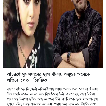
আচরণে মুসলমানের ছাপ থাকায় অঞ্জুকে অনেকে
এড়িয়ে চলত : চিরঞ্জিত
বাংলা চলচ্চিত্রের কিংবদন্তী অভিনেত্রী অঞ্জু ঘোষ। ‘বেদের মেয়ে জোসনা’ সিনেমা
দিয়ে কোটি ভক্তের মন জয় করে নিয়েছিলেন তিনি। এরপর দুই বাংলা মিলিয়ে
প্রায় সাড়ে তিনশো ছবিতে কাজ করেছেন তিনি। ক্যারিয়ারের তুঙ্গে থাকা অবস্থায়
হঠাৎ সবকিছু ছেড়ে অন্তরালে চলে অঞ্জু। পর্দায় কেন তাকে আর নিয়মিত দেখা