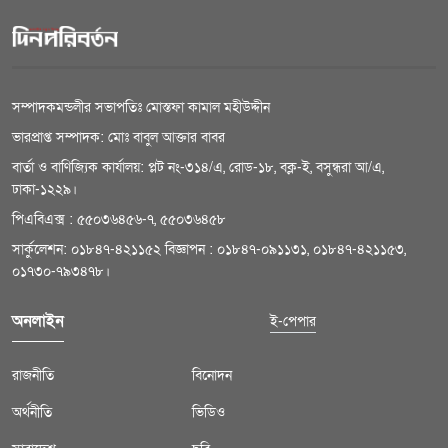
সম্পাদকমন্ডলীর সভাপতিঃ মোস্তফা কামাল মহীউদ্দীন
ভারপ্রাপ্ত সম্পাদক: মোঃ বাবুল আক্তার বাবর
বার্তা ও বাণিজ্যিক কার্যালয়: প্লট নং-৩১৪/এ, রোড-১৮, বক্ল-ই, বসুন্ধরা আ/এ,
ঢাকা-১২২৯।
পিএবিএক্স : ৫৫০৩৬৪৫৬-৭, ৫৫০৩৬৪৫৮
সার্কুলেশন: ০১৮৪৭-৪২১১৫২ বিজ্ঞাপন : ০১৮৪৭-০৯১১৩১, ০১৮৪৭-৪২১১৫৩,
০১৭৩০-৭৯৩৪৭৮।
অনলাইন
ই-পেপার
রাজনীতি
বিনোদন
অর্থনীতি
ভিডিও