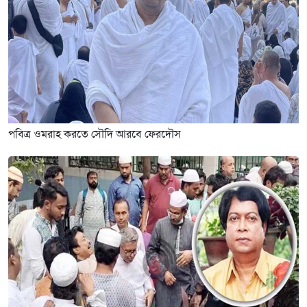
পবিত্র ওমরাহ করতে সৌদি আরবে ফেরদৌস