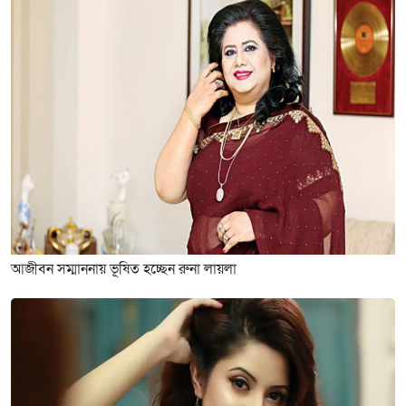
আজীবন সম্মাননায় ভূষিত হচ্ছেন রুনা লায়লা