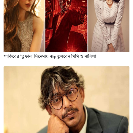
শাকিবের ‘তুফান’ সিনেমায় ঝড় তুলবেন মিমি ও নাবিলা