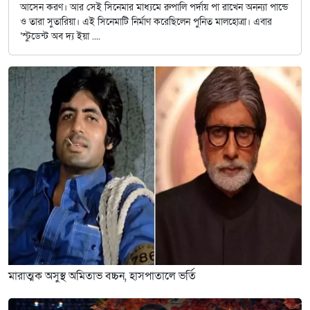
আসেন করণ। আর সেই সিনেমার মাধ্যমে রুপালি পর্দায় পা রাখেন অনন্যা পান্ডে
ও তারা সুতারিয়া। এই সিনেমাটি নির্মাণ করেছিলেন পুনিত মালহোত্রা। এবার
‘স্টুডেন্ট অব দ্য ইয়া ....
মারাত্মক অসুস্থ অমিতাভ বচ্চন, হাসপাতালে ভর্তি