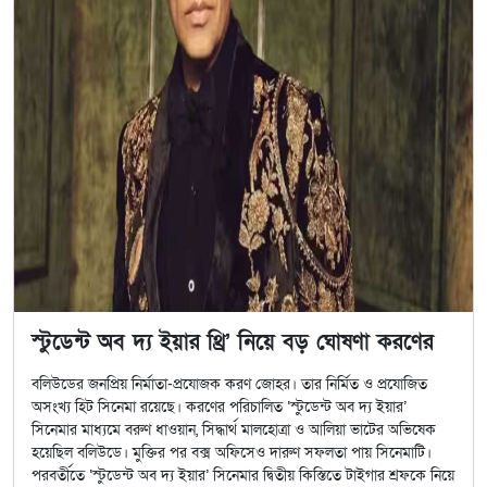
স্টুডেন্ট অব দ্য ইয়ার থ্রি’ নিয়ে বড় ঘোষণা করণের
বলিউডের জনপ্রিয় নির্মাতা-প্রযোজক করণ জোহর। তার নির্মিত ও প্রযোজিত
অসংখ্য হিট সিনেমা রয়েছে। করণের পরিচালিত ‘স্টুডেন্ট অব দ্য ইয়ার’
সিনেমার মাধ্যমে বরুণ ধাওয়ান, সিদ্ধার্থ মালহোত্রা ও আলিয়া ভাটের অভিষেক
হয়েছিল বলিউডে। মুক্তির পর বক্স অফিসেও দারুণ সফলতা পায় সিনেমাটি।
পরবর্তীতে ‘স্টুডেন্ট অব দ্য ইয়ার’ সিনেমার দ্বিতীয় কিস্তিতে টাইগার শ্রফকে নিয়ে