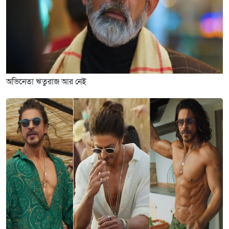
অভিনেতা ঋতুরাজ আর নেই