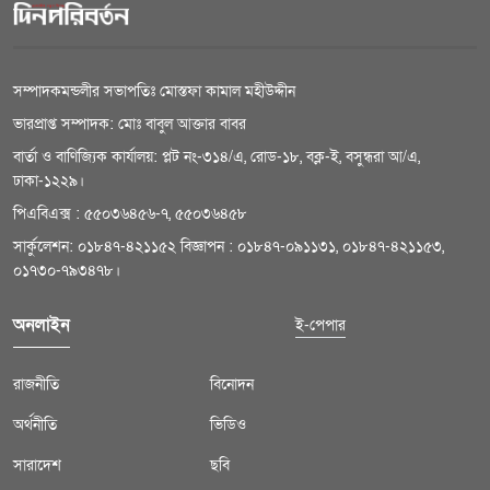
সম্পাদকমন্ডলীর সভাপতিঃ মোস্তফা কামাল মহীউদ্দীন
ভারপ্রাপ্ত সম্পাদক: মোঃ বাবুল আক্তার বাবর
বার্তা ও বাণিজ্যিক কার্যালয়: প্লট নং-৩১৪/এ, রোড-১৮, বক্ল-ই, বসুন্ধরা আ/এ,
ঢাকা-১২২৯।
পিএবিএক্স : ৫৫০৩৬৪৫৬-৭, ৫৫০৩৬৪৫৮
সার্কুলেশন: ০১৮৪৭-৪২১১৫২ বিজ্ঞাপন : ০১৮৪৭-০৯১১৩১, ০১৮৪৭-৪২১১৫৩,
০১৭৩০-৭৯৩৪৭৮।
অনলাইন
ই-পেপার
রাজনীতি
বিনোদন
অর্থনীতি
ভিডিও
সারাদেশ
ছবি