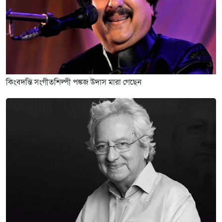
কিংবদন্তি সংগীতশিল্পী পঙ্কজ উদাস মারা গেছেন