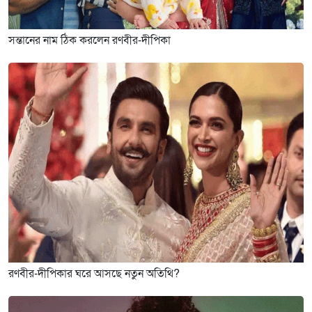
সন্তানের নাম ঠিক করলেন রণবীর-দীপিকা
রণবীর-দীপিকার ঘরে আসছে নতুন অতিথি?