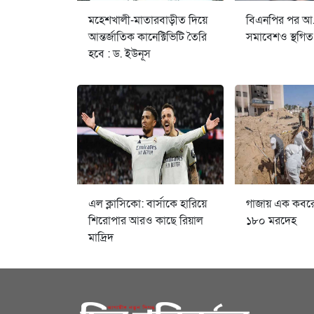
মহেশখালী-মাতারবাড়ীত দিয়ে
বিএনপির পর আ
আন্তর্জাতিক কানেক্টিভিটি তৈরি
সমাবেশও স্থগিত
হবে : ড. ইউনূস
এল ক্লাসিকো: বার্সাকে হারিয়ে
গাজায় এক কবর
শিরোপার আরও কাছে রিয়াল
১৮০ মরদেহ
মাদ্রিদ