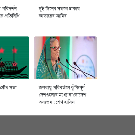
ম পরিদর্শন
দুই দিনের সফরে ঢাকায়
 প্রতিনিধি
কাতারের আমির
 যৌথ সভা
জলবায়ু পরিবর্তনে ঝুঁকিপূর্ণ
দেশগুলোর মধ্যে বাংলাদেশ
অন্যতম : শেখ হাসিনা