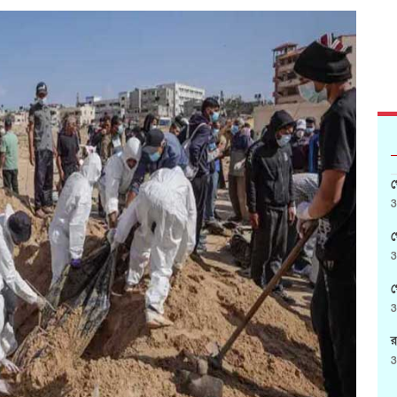
গ
3
গ
3
গ
3
র
3