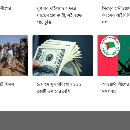
.লীগের
বুধবার থাইল্যান্ড সফরে
মিরপুর স্টেডিয়া
যাচ্ছেন প্রধানমন্ত্রী, সই হচ্ছে
করলেন আইসিসির
পাঁচ চুক্তি
দল
েই মিলল
৯ মাসে সুদ পরিশোধ ১০০
আওয়ামী লীগের
কোটি ডলারের বেশি
মঙ্গলবার