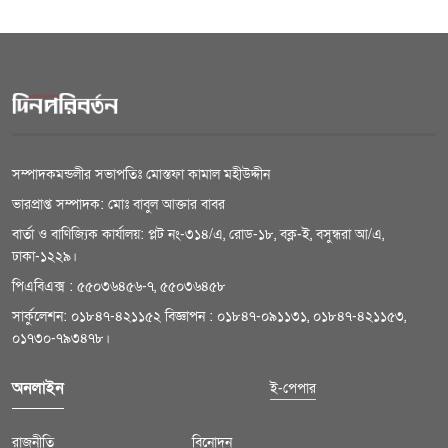
সম্পাদকমন্ডলীর সভাপতিঃ মোস্তফা কামাল মহীউদ্দীন
ভারপ্রাপ্ত সম্পাদক: মোঃ বাবুল আক্তার বাবর
বার্তা ও বাণিজ্যিক কার্যালয়: প্লট নং-৩১৪/এ, রোড-১৮, বক্ল-ই, বসুন্ধরা আ/এ,
ঢাকা-১২২৯।
পিএবিএক্স : ৫৫০৩৬৪৫৬-৭, ৫৫০৩৬৪৫৮
সার্কুলেশন: ০১৮৪৭-৪২১১৫২ বিজ্ঞাপন : ০১৮৪৭-০৯১১৩১, ০১৮৪৭-৪২১১৫৩,
০১৭৩০-৭৯৩৪৭৮।
অনলাইন
ই-পেপার
রাজনীতি
বিনোদন