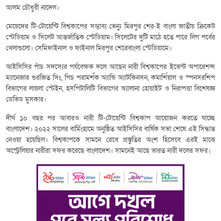
আলম চৌধুরী নাদেল।
মেয়েদের টি-টোয়েন্টি বিশ্বকাপের সম্ভাব্য ভেন্যু মিরপুর শের-ই বাংলা জাতীয় ক্রিকেট
স্টেডিয়াম ও সিলেট আন্তর্জাতিক স্টেডিয়াম। সিলেটের দুটি মাঠে হতে পারে লিগ পর্বের
খেলাগুলো। সেমিফাইনাল ও ফাইনাল মিরপুর শেরেবাংলা স্টেডিয়ামে।
আইসিসির পাঁচ সদস্যের পর্যবেক্ষক দলে আছেন নারী বিশ্বকাপের ইভেন্ট অপারেশন্স
ম্যানেজার গুরজিত সিং, পিচ পরামর্শক অ্যান্ডি অ্যাটকিনসন, কমার্শিয়াল ও স্পনসরশিপ
বিভাগের লায়লা স্টেইন, হসপিটালিটি বিভাগের অ্যালানা হোয়াইট ও নিরাপত্তা বিশেষজ্ঞ
ডেভিড মুসকার।
দীর্ঘ ১০ বছর পর আবারও নারী টি-টোয়েন্টি বিশ্বকাপ আয়োজন করতে যাচ্ছে
বাংলাদেশ। ২০২২ সালের বার্মিংহামে অনুষ্ঠিত আইসিসির বার্ষিক সভা শেষে এই সিদ্ধান্ত
নেওয়া হয়েছিল। বিশ্বকাপকে সামনে রেখে প্রস্তুতির অংশ হিসেবে এরই মাঝে
অস্ট্রেলিয়ার নারীরা সফর করেছে বাংলাদেশ। সামনেই আছে ভারত নারী দলের সফর।