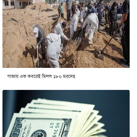
গাজায় এক কবরেই মিলল ১৮০ মরদেহ