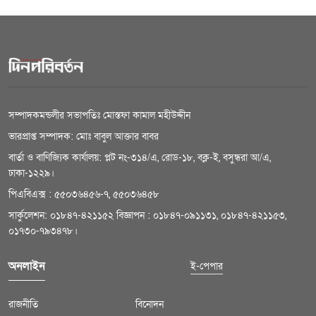
সম্পাদকমন্ডলীর সভাপতিঃ মোস্তফা কামাল মহীউদ্দীন
ভারপ্রাপ্ত সম্পাদক: মোঃ বাবুল আক্তার বাবর
বার্তা ও বাণিজ্যিক কার্যালয়: প্লট নং-৩১৪/এ, রোড-১৮, বক্ল-ই, বসুন্ধরা আ/এ,
ঢাকা-১২২৯।
পিএবিএক্স : ৫৫০৩৬৪৫৬-৭, ৫৫০৩৬৪৫৮
সার্কুলেশন: ০১৮৪৭-৪২১১৫২ বিজ্ঞাপন : ০১৮৪৭-০৯১১৩১, ০১৮৪৭-৪২১১৫৩,
০১৭৩০-৭৯৩৪৭৮।
অনলাইন
ই-পেপার
রাজনীতি
বিনোদন