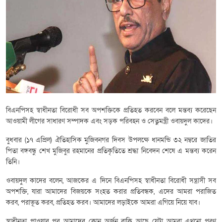
বিএনপিসহ স্বাধীনতা বিরোধী সব অপশক্তিকে প্রতিহত করবেন বলে মন্তব্য করেছেন
আওয়ামী লীগের সাধারণ সম্পাদক এবং সড়ক পরিবহন ও সেতুমন্ত্রী ওবায়দুল কাদের।
বুধবার (১৭ এপ্রিল) ঐতিহাসিক মুজিবনগর দিবস উপলক্ষে ধানমন্ডি ৩২ নম্বরে জাতির
পিতা বঙ্গবন্ধু শেখ মুজিবুর রহমানের প্রতিকৃতিতে শ্রদ্ধা নিবেদন শেষে এ মন্তব্য করেন
তিনি।
ওবায়দুল কাদের বলেন, আজকের এ দিনে বিএনপিসহ স্বাধীনতা বিরোধী সন্ত্রাসী সব
অপশক্তি, যারা আমাদের বিজয়কে সংহত করার প্রতিবন্ধক, এদের আমরা পরাজিত
করব, পরাভূত করব, প্রতিহত করব। আমাদের লড়াইকে আমরা এগিয়ে নিয়ে যাব।
স্বাধীনতা পাওয়ার পর আমাদের কোন অর্জন বাকি আছে যেটা আমরা এখনো পূরণ