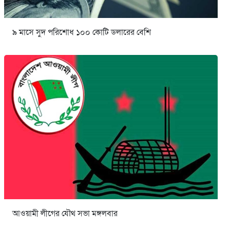
৯ মাসে সুদ পরিশোধ ১০০ কোটি ডলারের বেশি
আওয়ামী লীগের যৌথ সভা মঙ্গলবার