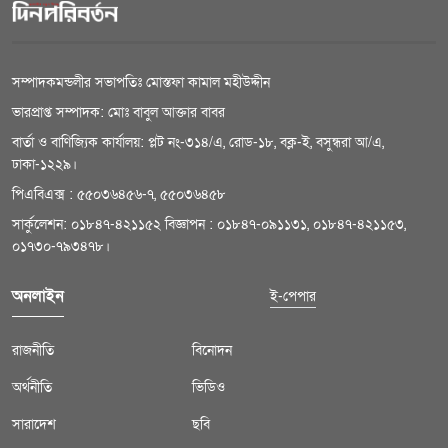
সম্পাদকমন্ডলীর সভাপতিঃ মোস্তফা কামাল মহীউদ্দীন
ভারপ্রাপ্ত সম্পাদক: মোঃ বাবুল আক্তার বাবর
বার্তা ও বাণিজ্যিক কার্যালয়: প্লট নং-৩১৪/এ, রোড-১৮, বক্ল-ই, বসুন্ধরা আ/এ,
ঢাকা-১২২৯।
পিএবিএক্স : ৫৫০৩৬৪৫৬-৭, ৫৫০৩৬৪৫৮
সার্কুলেশন: ০১৮৪৭-৪২১১৫২ বিজ্ঞাপন : ০১৮৪৭-০৯১১৩১, ০১৮৪৭-৪২১১৫৩,
০১৭৩০-৭৯৩৪৭৮।
অনলাইন
ই-পেপার
রাজনীতি
বিনোদন
অর্থনীতি
ভিডিও
সারাদেশ
ছবি