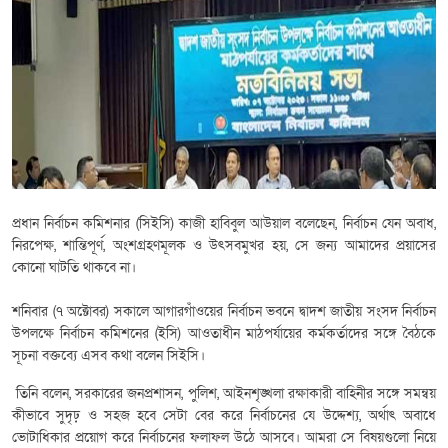
প্রধান নির্বাচন কমিশনার (সিইসি) কাজী হাবিবুল আউয়াল বলেছেন, নির্বাচন যেন অবাধ,
নিরপেক্ষ, শান্তিপূর্ণ, অংশগ্রহণমূলক ও উৎসবমুখর হয়, সে জন্য আমাদের প্রয়াসের
কোনো ঘাটতি থাকবে না।
শনিবার (৭ অক্টোবর) সকালে আগারগাঁওয়ের নির্বাচন ভবনে দ্বাদশ জাতীয় সংসদ নির্বাচন
উপলক্ষে নির্বাচন কমিশনের (ইসি) আওতাধীন মাঠপর্যায়ের কর্মকর্তাদের সঙ্গে বৈঠকে
সূচনা বক্তব্যে এসব কথা বলেন সিইসি।
তিনি বলেন, সরকারের জনপ্রশাসন, পুলিশ, আইনশৃঙ্খলা রক্ষাকারী বাহিনীর সঙ্গে সমন্বয়
কীভাবে সুদৃঢ় ও সহজ হবে সেটা বের করে নির্বাচনের যে উদ্দেশ্য, অর্থাৎ অবাধে
ভোটাধিকার প্রয়োগ করে নির্বাচনের ফলাফল উঠে আসবে। আমরা সে বিষয়গুলো নিয়ে