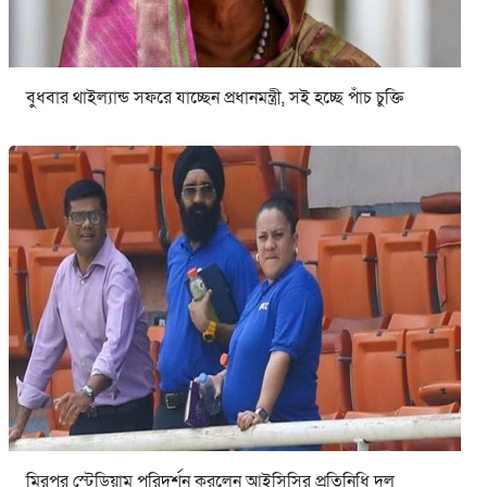
বুধবার থাইল্যান্ড সফরে যাচ্ছেন প্রধানমন্ত্রী, সই হচ্ছে পাঁচ চুক্তি
মিরপুর স্টেডিয়াম পরিদর্শন করলেন আইসিসির প্রতিনিধি দল