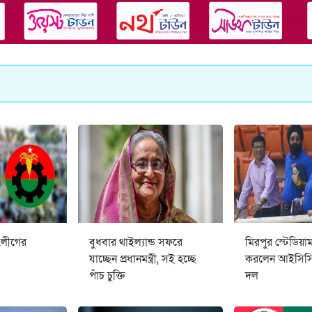
.লীগের
বুধবার থাইল্যান্ড সফরে
মিরপুর স্টেডিয়া
যাচ্ছেন প্রধানমন্ত্রী, সই হচ্ছে
করলেন আইসিসির
পাঁচ চুক্তি
দল