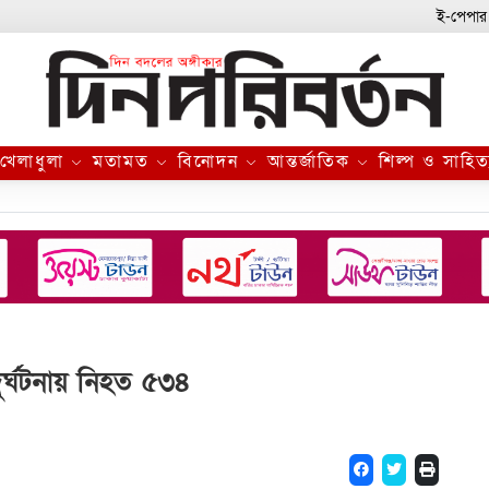
ই-পেপার
খেলাধুলা
মতামত
বিনোদন
আন্তর্জাতিক
শিল্প ও সাহিত
র্ঘটনায় নিহত ৫৩৪