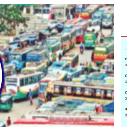
গ
3
গ
3
গ
3
র
3