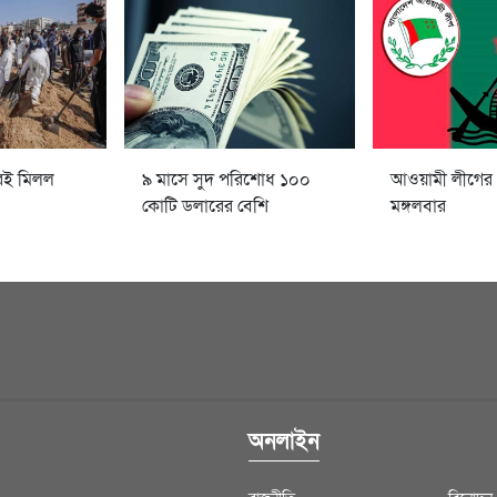
েই মিলল
৯ মাসে সুদ পরিশোধ ১০০
আওয়ামী লীগের
কোটি ডলারের বেশি
মঙ্গলবার
অনলাইন