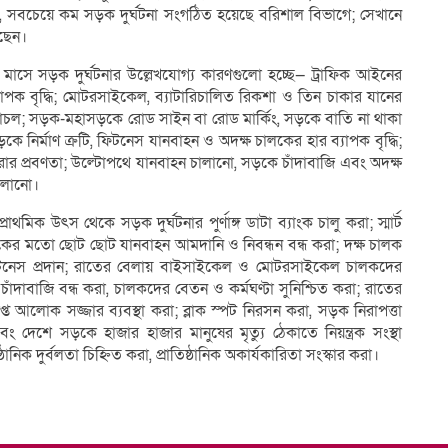
সবচেয়ে কম সড়ক দুর্ঘটনা সংগঠিত হয়েছে বরিশাল বিভাগে; সেখানে
ছেন।
রি মাসে সড়ক দুর্ঘটনার উল্লেখযোগ্য কারণগুলো হচ্ছে— ট্রাফিক আইনের
তি ব্যাপক বৃদ্ধি; মোটরসাইকেল, ব্যাটারিচালিত রিকশা ও তিন চাকার যানের
াচল; সড়ক-মহাসড়কে রোড সাইন বা রোড মার্কিং, সড়কে বাতি না থাকা
ির্মাণ ক্রটি, ফিটনেস যানবাহন ও অদক্ষ চালকের হার ব্যাপক বৃদ্ধি;
করার প্রবণতা; উল্টোপথে যানবাহন চালানো, সড়কে চাঁদাবাজি এবং অদক্ষ
ালানো।
্রাথমিক উৎস থেকে সড়ক দুর্ঘটনার পুর্ণাঙ্গ ডাটা ব্যাংক চালু করা; স্মার্ট
ের মতো ছোট ছোট যানবাহন আমদানি ও নিবন্ধন বন্ধ করা; দক্ষ চালক
ফিটনেস প্রদান; রাতের বেলায় বাইসাইকেল ও মোটরসাইকেল চালকদের
চাঁদাবাজি বন্ধ করা, চালকদের বেতন ও কর্মঘণ্টা সুনিশ্চিত করা; রাতের
 আলোক সজ্জার ব্যবস্থা করা; ব্লাক স্পট নিরসন করা, সড়ক নিরাপত্তা
শে সড়কে হাজার হাজার মানুষের মৃত্যু ঠেকাতে নিয়ন্ত্রক সংস্থা
িক দুর্বলতা চিহ্নিত করা, প্রাতিষ্ঠানিক অকার্যকারিতা সংস্কার করা।