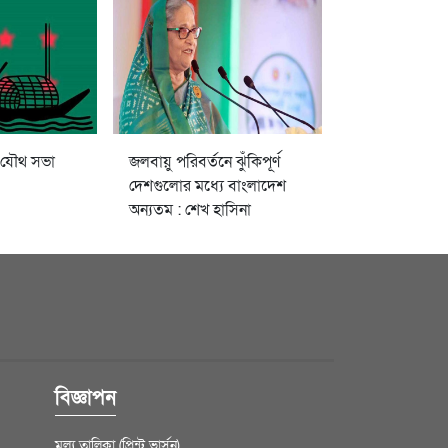
 যৌথ সভা
জলবায়ু পরিবর্তনে ঝুঁকিপূর্ণ
দেশগুলোর মধ্যে বাংলাদেশ
অন্যতম : শেখ হাসিনা
বিজ্ঞাপন
মূল্য তালিকা (প্রিন্ট ভার্সন)