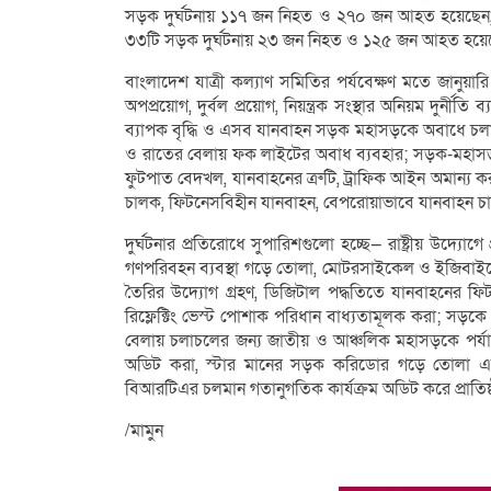
সড়ক দুর্ঘটনায় ১১৭ জন নিহত ও ২৭০ জন আহত হয়েছেন, 
৩৩টি সড়ক দুর্ঘটনায় ২৩ জন নিহত ও ১২৫ জন আহত হয়ে
বাংলাদেশ যাত্রী কল্যাণ সমিতির পর্যবেক্ষণ মতে জানুয়া
অপপ্রয়োগ, দুর্বল প্রয়োগ, নিয়ন্ত্রক সংস্থার অনিয়ম দুর্নী
ব্যাপক বৃদ্ধি ও এসব যানবাহন সড়ক মহাসড়কে অবাধে চল
ও রাতের বেলায় ফক লাইটের অবাধ ব্যবহার; সড়ক-মহাসড়কে ন
ফুটপাত বেদখল, যানবাহনের ত্রুটি, ট্রাফিক আইন অমান্য 
চালক, ফিটনেসবিহীন যানবাহন, বেপরোয়াভাবে যানবাহন চ
দুর্ঘটনার প্রতিরোধে সুপারিশগুলো হচ্ছে— রাষ্ট্রীয় উদ্যোগে প
গণপরিবহন ব্যবস্থা গড়ে তোলা, মোটরসাইকেল ও ইজিবাইক
তৈরির উদ্যোগ গ্রহণ, ডিজিটাল পদ্ধতিতে যানবাহনের 
রিফ্লেক্টিং ভেস্ট পোশাক পরিধান বাধ্যতামূলক করা; সড়কে 
বেলায় চলাচলের জন্য জাতীয় ও আঞ্চলিক মহাসড়কে পর্যাপ্ত
অডিট করা, স্টার মানের সড়ক করিডোর গড়ে তোলা এবং দে
বিআরটিএর চলমান গতানুগতিক কার্যক্রম অডিট করে প্রাতিষ্ঠান
/মামুন