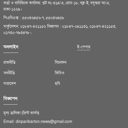
বার্তা ও বাণিজ্যিক কার্যালয়: প্লট নং-৩১৪/এ, রোড-১৮, বক্ল-ই, বসুন্ধরা আ/এ,
ঢাকা-১২২৯।
পিএবিএক্স : ৫৫০৩৬৪৫৬-৭, ৫৫০৩৬৪৫৮
সার্কুলেশন: ০১৮৪৭-৪২১১৫২ বিজ্ঞাপন : ০১৮৪৭-০৯১১৩১, ০১৮৪৭-৪২১১৫৩,
০১৭৩০-৭৯৩৪৭৮।
অনলাইন
ই-পেপার
রাজনীতি
বিনোদন
অর্থনীতি
ভিডিও
সারাদেশ
ছবি
বিজ্ঞাপন
মূল্য তালিকা (প্রিন্ট ভার্সন)
Email: dinparibarton.news@gmail.com