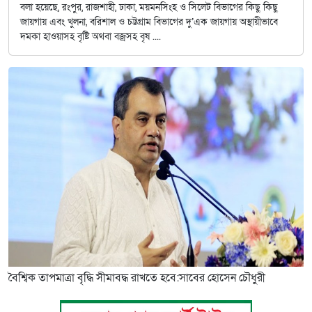
বলা হয়েছে, রংপুর, রাজশাহী, ঢাকা, ময়মনসিংহ ও সিলেট বিভাগের কিছু কিছু
জায়গায় এবং খুলনা, বরিশাল ও চট্টগ্রাম বিভাগের দু’এক জায়গায় অস্থায়ীভাবে
দমকা হাওয়াসহ বৃষ্টি অথবা বজ্রসহ বৃষ ....
বৈশ্বিক তাপমাত্রা বৃদ্ধি সীমাবদ্ধ রাখতে হবে:সাবের হোসেন চৌধুরী