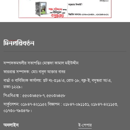
সম্পাদকমন্ডলীর সভাপতিঃ মোস্তফা কামাল মহীউদ্দীন
ভারপ্রাপ্ত সম্পাদক: মোঃ বাবুল আক্তার বাবর
বার্তা ও বাণিজ্যিক কার্যালয়: প্লট নং-৩১৪/এ, রোড-১৮, বক্ল-ই, বসুন্ধরা আ/এ,
ঢাকা-১২২৯।
পিএবিএক্স : ৫৫০৩৬৪৫৬-৭, ৫৫০৩৬৪৫৮
সার্কুলেশন: ০১৮৪৭-৪২১১৫২ বিজ্ঞাপন : ০১৮৪৭-০৯১১৩১, ০১৮৪৭-৪২১১৫৩,
০১৭৩০-৭৯৩৪৭৮।
অনলাইন
ই-পেপার