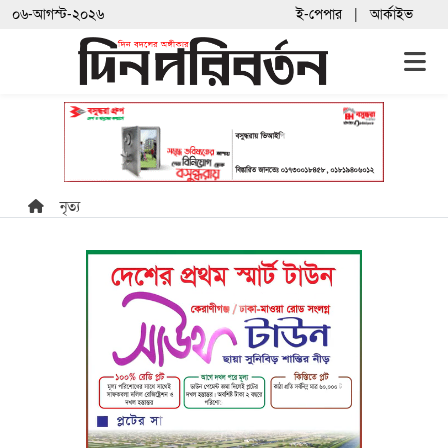
০৬-আগস্ট-২০২৬
ই-পেপার
আর্কাইভ
নৃত্য