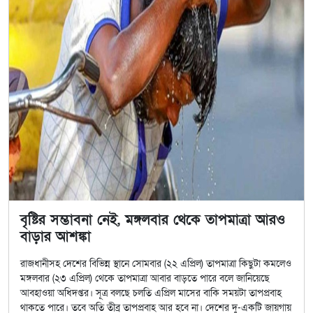
বৃষ্টির সম্ভাবনা নেই, মঙ্গলবার থেকে তাপমাত্রা আরও
বাড়ার আশঙ্কা
রাজধানীসহ দেশের বিভিন্ন স্থানে সোমবার (২২ এপ্রিল) তাপমাত্রা কিছুটা কমলেও
মঙ্গলবার (২৩ এপ্রিল) থেকে তাপমাত্রা আবার বাড়তে পারে বলে জানিয়েছে
আবহাওয়া অধিদপ্তর। সূত্র বলছে চলতি এপ্রিল মাসের বাকি সময়টা তাপপ্রবাহ
থাকতে পারে। তবে অতি তীব্র তাপপ্রবাহ আর হবে না। দেশের দু-একটি জায়গায়