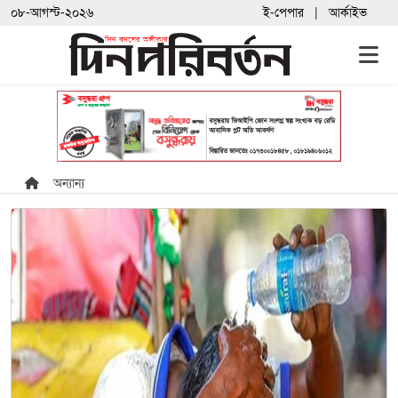
০৮-আগস্ট-২০২৬
ই-পেপার
আর্কাইভ
অন্যান্য