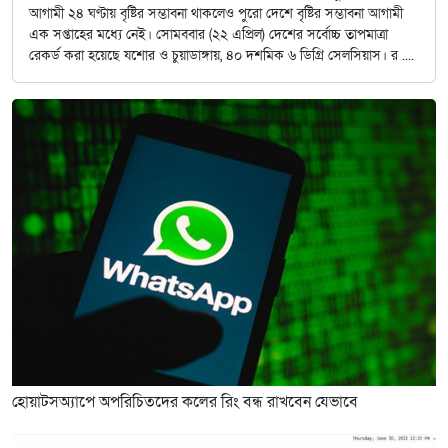
আগামী ২৪ ঘণ্টায় বৃষ্টির সম্ভাবনা থাকলেও পুরো দেশে বৃষ্টির সম্ভাবনা আগামী
এক সপ্তাহের মধ্যে নেই। সোমববার (২২ এপ্রিল) দেশের সর্বোচ্চ তাপমাত্রা
রেকর্ড করা হয়েছে যশোর ও চুয়াডাঙ্গায়, ৪০ দশমিক ৬ ডিগ্রি সেলসিয়াস। র ....
হোয়াটসঅ্যাপে অপরিচিতদের কলের রিং বন্ধ রাখবেন যেভাবে