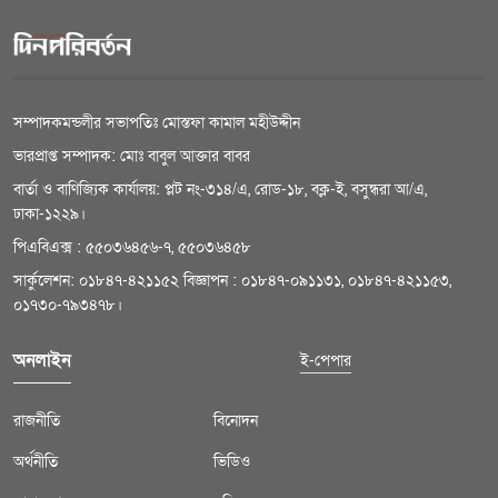
সম্পাদকমন্ডলীর সভাপতিঃ মোস্তফা কামাল মহীউদ্দীন
ভারপ্রাপ্ত সম্পাদক: মোঃ বাবুল আক্তার বাবর
বার্তা ও বাণিজ্যিক কার্যালয়: প্লট নং-৩১৪/এ, রোড-১৮, বক্ল-ই, বসুন্ধরা আ/এ,
ঢাকা-১২২৯।
পিএবিএক্স : ৫৫০৩৬৪৫৬-৭, ৫৫০৩৬৪৫৮
সার্কুলেশন: ০১৮৪৭-৪২১১৫২ বিজ্ঞাপন : ০১৮৪৭-০৯১১৩১, ০১৮৪৭-৪২১১৫৩,
০১৭৩০-৭৯৩৪৭৮।
অনলাইন
ই-পেপার
রাজনীতি
বিনোদন
অর্থনীতি
ভিডিও