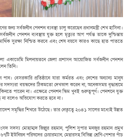
ের জন্য সর্বজনীন পেনশন ব্যবস্থা চালু করেছেন প্রধানমন্ত্রী শেখ হাসিনা।
বজনীন পেনশন ব্যবস্থায় যুক্ত হলে মৃত্যুর আগ পর্যন্ত তাকে দুশ্চিন্তায়
র্থিক সুরক্ষা নিশ্চিত করবে এবং শেষ বয়সে কারও কাছে হাত পাততে
কলা একাডেমি মিলনায়তনে জেলা প্রশাসন আয়োজিত সর্বজনীন পেনশন
লেন তিনি।
ন পান। বেসরকারি প্রতিষ্ঠানে যারা কর্মরত এবং দেশের অন্যান্য মানুষ
রের সদস্যরা বয়স্কদের ঠিকমতো দেখভাল করেন না, অনেকসময় বৃদ্ধাশ্রমে
পারেন না। এক্ষেত্রে পেনশন স্কিম খুবই গুরুত্বপূর্ণ। পেনশনে যুক্ত
ে না বলেও অভিযোগ করতে হবে না।
 বাংলাদেশ সমৃদ্ধির শিখরে উঠেছে। তার নেতৃত্বে ২০৪১ সালের মধ্যেই উন্নত
ংসদ সদস্য মোহাম্মদ জিল্লুর রহমান, পুলিশ সুপার মনজুর রহমান প্রমুখ
৬৭টি ইউনিয়ন পরিষদের চেয়ারম্যান, মেম্বারসহ বিভিন্ন শ্রেণি-পেশার পাঁচ