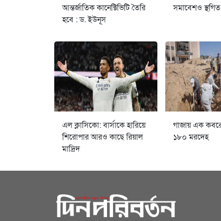
আন্তর্জাতিক কানেক্টিভিটি তৈরি
সমাবেশও স্থগিত
হবে : ড. ইউনূস
এল ক্লাসিকো: বার্সাকে হারিয়ে
গাজায় এক কবর
শিরোপার আরও কাছে রিয়াল
১৮০ মরদেহ
মাদ্রিদ