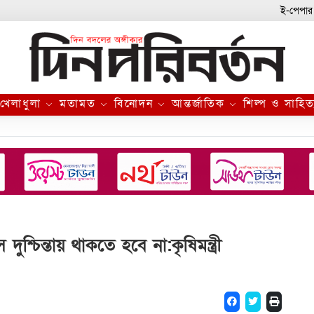
ই-পেপার
খেলাধুলা
মতামত
বিনোদন
আন্তর্জাতিক
শিল্প ও সাহিত
ুশ্চিন্তায় থাকতে হবে না:কৃষিমন্ত্রী