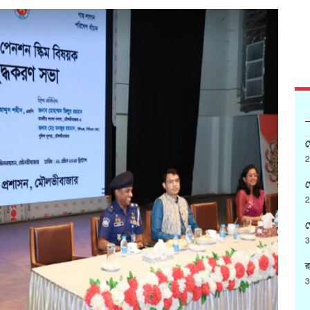
গ
2
গ
2
গ
3
র
3