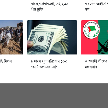
যাচ্ছেন প্রধানমন্ত্রী, সই হচ্ছে
করলেন আইসিসির
পাঁচ চুক্তি
দল
েই মিলল
৯ মাসে সুদ পরিশোধ ১০০
আওয়ামী লীগের
কোটি ডলারের বেশি
মঙ্গলবার