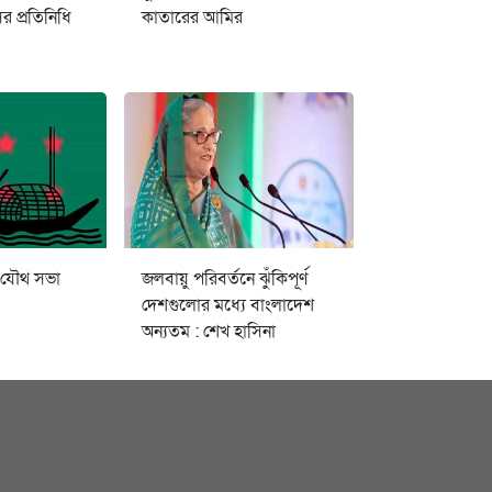
 প্রতিনিধি
কাতারের আমির
 যৌথ সভা
জলবায়ু পরিবর্তনে ঝুঁকিপূর্ণ
দেশগুলোর মধ্যে বাংলাদেশ
অন্যতম : শেখ হাসিনা