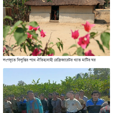
লংগদুতে বিলুপ্তির পথে ঐতিহ্যবাহী রেফ্রিজারেটর খ্যাত মাটির ঘর