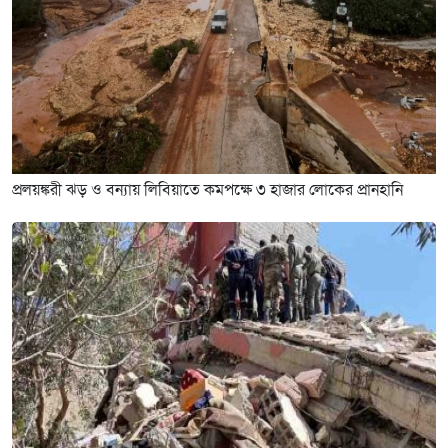
প্রলয়ঙ্করী ঝড় ও বন্যায় লিবিয়াতে কমপক্ষে ৩ হাজার লোকের প্রানহানি