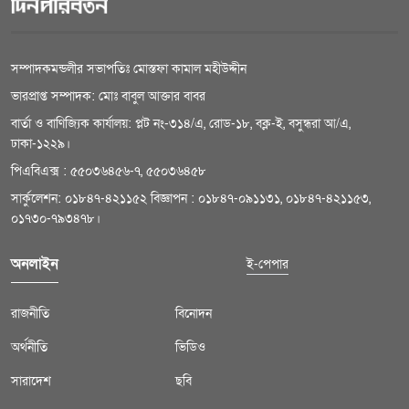
সম্পাদকমন্ডলীর সভাপতিঃ মোস্তফা কামাল মহীউদ্দীন
ভারপ্রাপ্ত সম্পাদক: মোঃ বাবুল আক্তার বাবর
বার্তা ও বাণিজ্যিক কার্যালয়: প্লট নং-৩১৪/এ, রোড-১৮, বক্ল-ই, বসুন্ধরা আ/এ,
ঢাকা-১২২৯।
পিএবিএক্স : ৫৫০৩৬৪৫৬-৭, ৫৫০৩৬৪৫৮
সার্কুলেশন: ০১৮৪৭-৪২১১৫২ বিজ্ঞাপন : ০১৮৪৭-০৯১১৩১, ০১৮৪৭-৪২১১৫৩,
০১৭৩০-৭৯৩৪৭৮।
অনলাইন
ই-পেপার
রাজনীতি
বিনোদন
অর্থনীতি
ভিডিও
সারাদেশ
ছবি