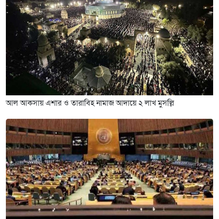
আল আকসায় এশার ও তারাবিহ নামাজ আদায়ে ২ লাখ মুসল্লি