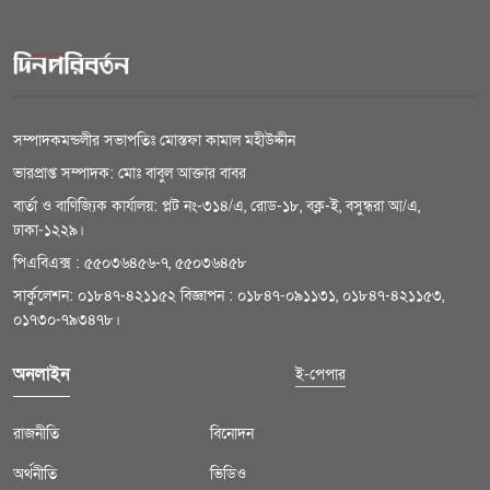
সম্পাদকমন্ডলীর সভাপতিঃ মোস্তফা কামাল মহীউদ্দীন
ভারপ্রাপ্ত সম্পাদক: মোঃ বাবুল আক্তার বাবর
বার্তা ও বাণিজ্যিক কার্যালয়: প্লট নং-৩১৪/এ, রোড-১৮, বক্ল-ই, বসুন্ধরা আ/এ,
ঢাকা-১২২৯।
পিএবিএক্স : ৫৫০৩৬৪৫৬-৭, ৫৫০৩৬৪৫৮
সার্কুলেশন: ০১৮৪৭-৪২১১৫২ বিজ্ঞাপন : ০১৮৪৭-০৯১১৩১, ০১৮৪৭-৪২১১৫৩,
০১৭৩০-৭৯৩৪৭৮।
অনলাইন
ই-পেপার
রাজনীতি
বিনোদন
অর্থনীতি
ভিডিও