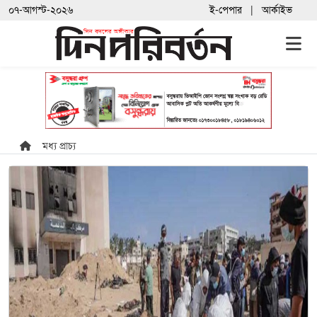
০৭-আগস্ট-২০২৬
ই-পেপার
আর্কাইভ
মধ্য প্রাচ্য