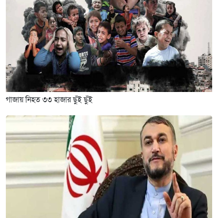
গাজায় নিহত ৩৩ হাজার ছুঁই ছুঁই