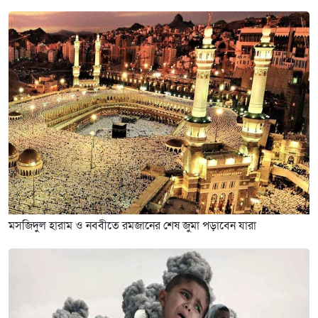
মসজিদুল হারাম ও নববীতে রমজানের শেষ জুমা পড়াবেন যারা